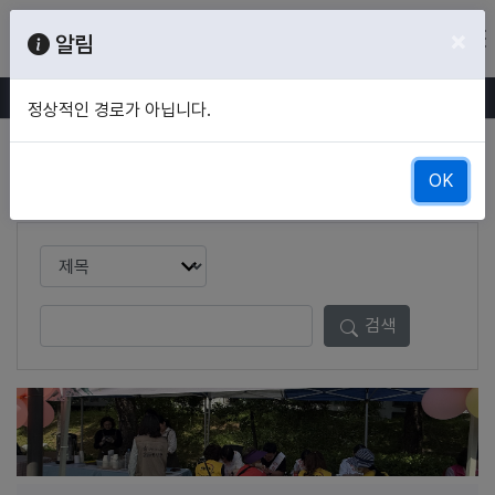
Skip Menu
×
GHU HI-RISE플랫폼
알림
커뮤니티
갤러리
정상적인 경로가 아닙니다.
갤러리
OK
검색